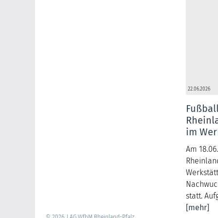
22.06.2026
Fußball
Rheinl
im Wer
Am 18.06.
Rheinlan
Werkstät
Nachwuch
statt. Au
[mehr]
© 2026, LAG WfbM Rheinland-Pfalz