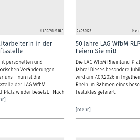
© LAG WfbM RLP
24.06.2026
© ers
tarbeiterin in der
50 Jahre LAG WfbM RLP
tsstelle
Feiern Sie mit!
mit personellen und
Die LAG WfbM Rheinland-Pfal
torischen Veränderungen
Jahre! Dieses besondere Jub
er uns – nun ist die
wird am 7.09.2026 in Ingelh
sstelle der LAG WfbM
Rhein im Rahmen eines bes
d-Pfalz wieder besetzt. Nach
Festaktes gefeiert.
hr]
[mehr]