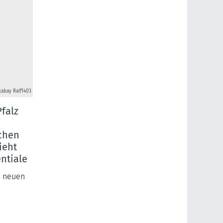
xabay Ralf1403
falz
schen
ieht
entiale
m neuen