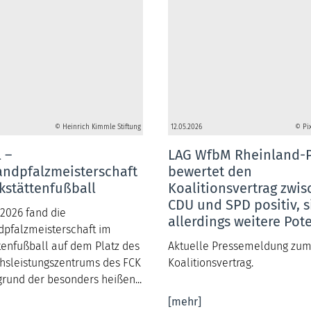
© Heinrich Kimmle Stiftung
12.05.2026
© Pi
 –
LAG WfbM Rheinland-P
andpfalzmeisterschaft
bewertet den
kstättenfußball
Koalitionsvertrag zwi
CDU und SPD positiv, s
2026 fand die
allerdings weitere Pot
dpfalzmeisterschaft im
tenfußball auf dem Platz des
Aktuelle Pressemeldung zu
sleistungszentrums des FCK
Koalitionsvertrag.
fgrund der besonders heißen...
[mehr]