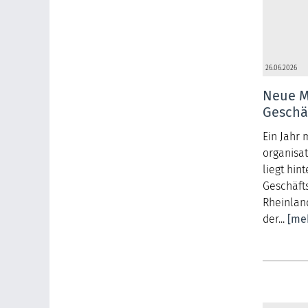
26.06.2026
Neue Mi
Geschäf
Ein Jahr 
organisa
liegt hint
Geschäft
Rheinlan
der...
[me