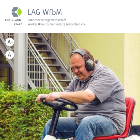
A+
A-