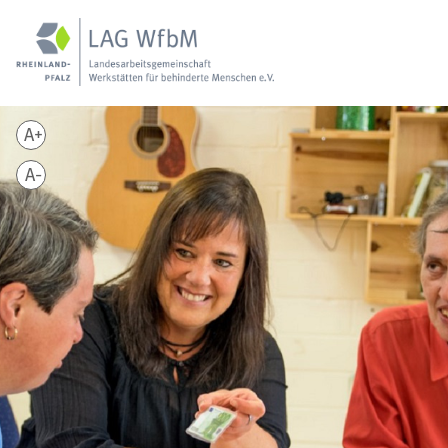
A+
A-