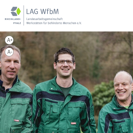
A+
A-