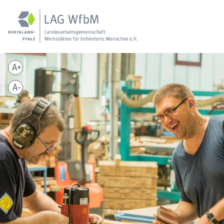
A+
A-