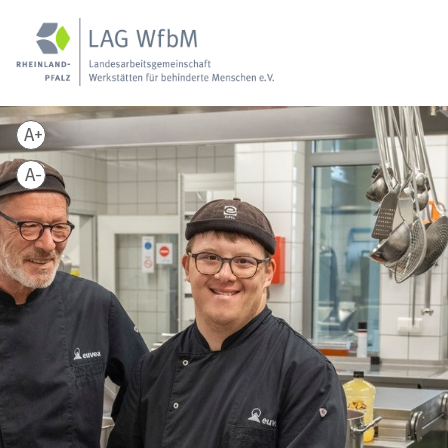
A+
A-