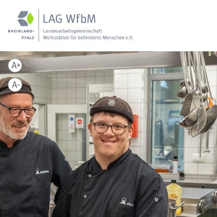
A+
A-